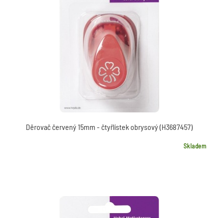
Děrovač červený 15mm - čtyřlístek obrysový (H3687457)
Skladem