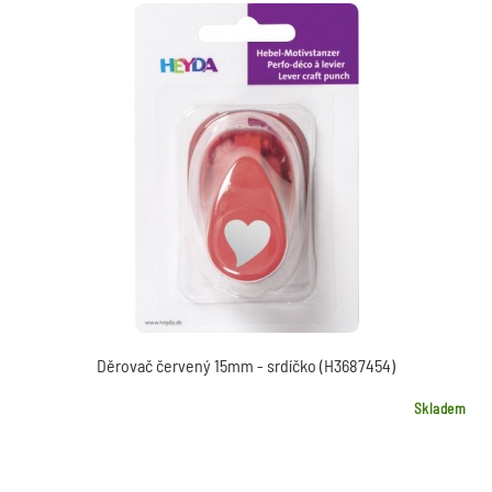
Děrovač červený 15mm - srdíčko (H3687454)
Skladem