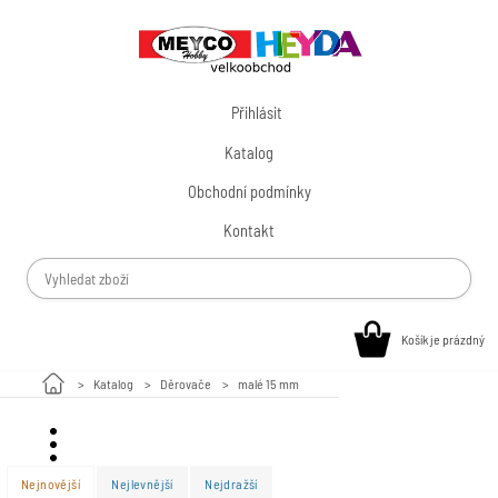
Přihlásit
Katalog
Obchodní podmínky
Kontakt
Košík je prázdný
Katalog
Děrovače
malé 15 mm
Valentýn
Nejnovější
Nejlevnější
Nejdražší