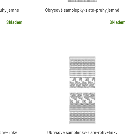
ruhy jemné
Obrysové samolepky-zlaté-pruhy jemné
Skladem
Skladem
ohy+linky
Obrysové samolepky-zlaté-rohy+linky