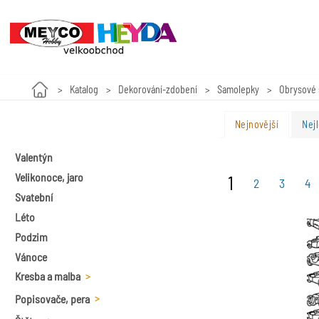
Katalog
Dekorování-zdobení
Samolepky
Obrysové
Nejnovější
Nejl
Valentýn
Velikonoce, jaro
1
2
3
4
Svatební
Léto
Podzim
Vánoce
Kresba a malba
Popisovače, pera
Plátna