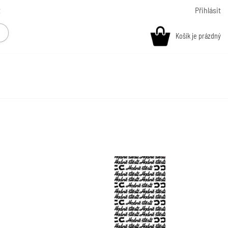
t
Přihlásit
Košík je prázdný