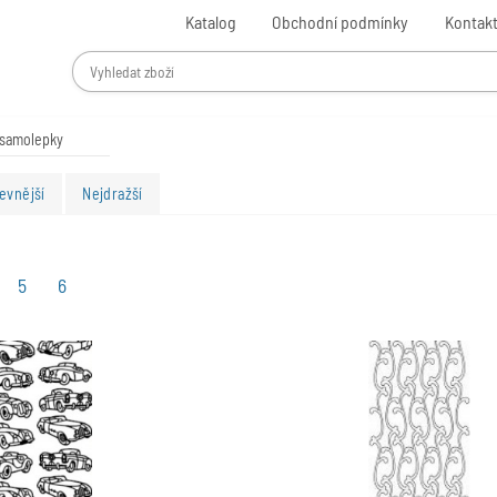
Katalog
Obchodní podmínky
Kontak
 samolepky
evnější
Nejdražší
5
6