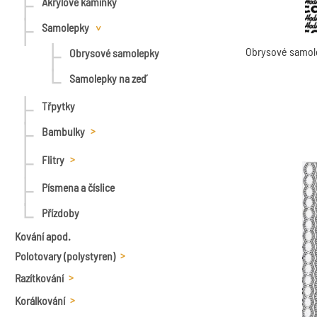
Akrylové kamínky
20cm x 20cm
Samolepky
Proužky
Obrysové samole
Obrysové samolepky
Samolepky na zeď
Třpytky
Bambulky
7 mm
Flitry
10 mm
Flitry na niti
Písmena a číslice
15 mm
Konfety
Přízdoby
20 mm
Kování apod.
Polotovary (polystyren)
25 mm
Razítkování
Polysytrenové polotovary
30 mm
Korálkování
Polštářky, barvy, bloky
Koule
Vatové polotovary