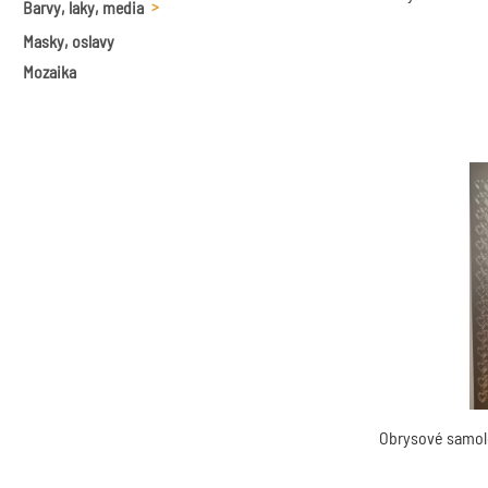
Barvy, laky, media
30 g
Masky, oslavy
Slupovací barvy na sklo
Metalické vosky
Mozaika
Předlohy
Obrysové samole