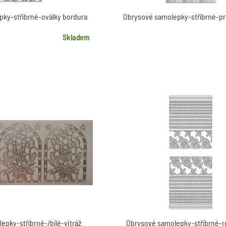
ky-stříbrné-oválky bordura
Obrysové samolepky-stříbrné-p
Skladem
epky-stříbrné-/bílé-vitráž
Obrysové samolepky-stříbrné-r