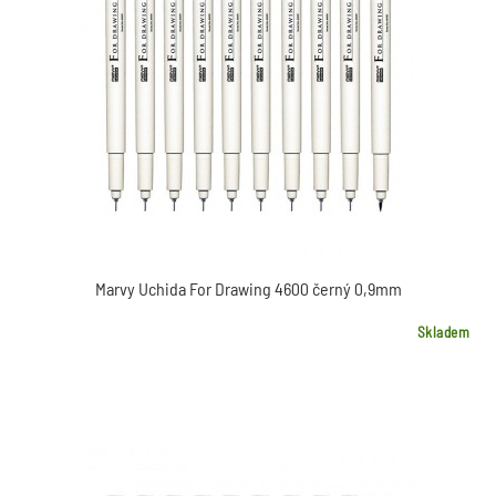
Marvy Uchida For Drawing 4600 černý 0,9mm
Skladem