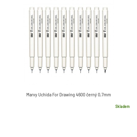
Marvy Uchida For Drawing 4600 černý 0,7mm
Skladem