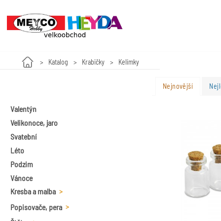
Katalog
Krabičky
Kelímky
Nejnovější
Nejl
Valentýn
Velikonoce, jaro
Svatební
Léto
Podzim
Vánoce
Kresba a malba
Popisovače, pera
Plátna