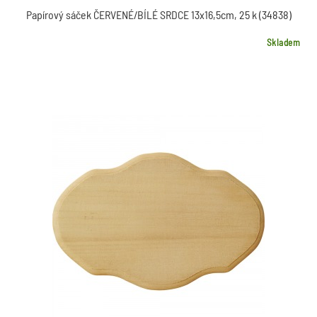
Modelování, odlévání
Papírový sáček ČERVENÉ/BÍLÉ SRDCE 13x16,5cm, 25 k (34838)
Role 45cmx5m
Enkaustické vosky
Formy
Skladem
Barvy, laky, media
30 g
Masky, oslavy
Slupovací barvy na sklo
Metalické vosky
Mozaika
Předlohy