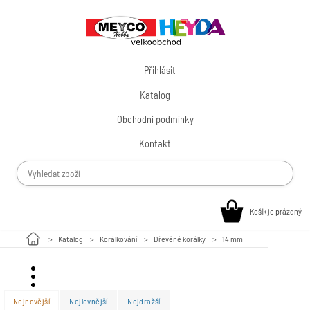
Přihlásit
Katalog
Obchodní podmínky
Kontakt
Košík je prázdný
Katalog
Korálkování
Dřevěné korálky
14 mm
Valentýn
Nejnovější
Nejlevnější
Nejdražší