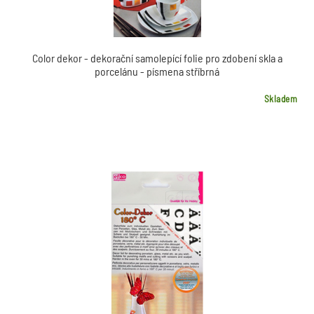
30 g
Masky, oslavy
Slupovací barvy na sklo
Metalické vosky
Mozaika
Předlohy
Color dekor - dekorační samolepící folie pro zdobení skla a
porcelánu - písmena stříbrná
Skladem