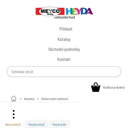
Přihlásit
Katalog
Obchodní podmínky
Kontakt
Košík je prázdný
Katalog
Dekorování-zdobení
Valentýn
Nejnovější
Nejlevnější
Nejdražší