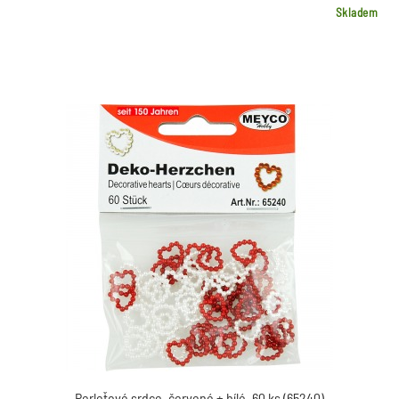
Skladem
Perleťové srdce, červené + bílé, 60 ks (65240)