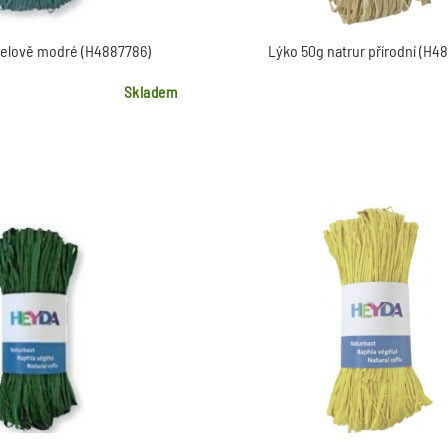
telově modré (H4887786)
Lýko 50g natrur přírodní (H4
Skladem