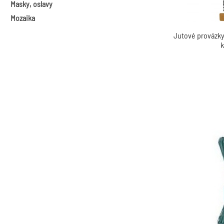
Masky, oslavy
Slupovací barvy na sklo
Metalické vosky
Mozaika
Předlohy
Jutové provázky
k