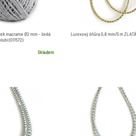
zek macrame Ø2 mm - šedá
Lurexový šňůra 0,8 mm/5 m ZLATÁ
olubí (011572)
Skladem