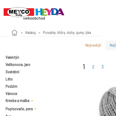
Katalog
Provázky, šňůry, stuhy, gumy, lýka
Nejnovější
Nejl
Valentýn
Velikonoce, jaro
1
2
3
Svatební
Léto
Podzim
Vánoce
Kresba a malba
Popisovače, pera
Plátna